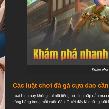
Khám phá n
Các luật chơi đá gà cựa dao cầ
Loại hình này không chỉ nổi tiếng bởi tính hấp dẫn mà
công bằng trong mỗi cuộc đấu. Dưới đây là những luật 