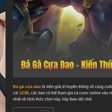
Đá gà cựa dao
là môn giải trí truyền thống vô cùng c
cái
123B
, các bạn có thể tham gia cá cược online vào n
nhất về hình thức chơi này, hãy theo dõi nhé.