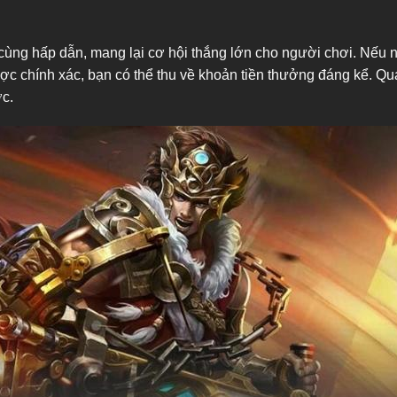
ùng hấp dẫn, mang lại cơ hội thắng lớn cho người chơi. Nếu n
ợc chính xác, bạn có thể thu về khoản tiền thưởng đáng kể. Qu
ợc.