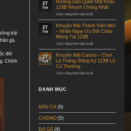
Hướng Dẫn Quên Mật Khẩu
27
Tiền
Mới
123B Nhanh Chóng Nhất
Th8
123B
Bắt
ở
Chức năng bình luận bị tắt
–
Đầu
Hướng
Hướng
Dẫn
Dẫn
Khuyến Mãi Thành Viên Mới
27
Quên
Giải
– Nhận Ngay Ưu Đãi Chào
Th8
hững trải
Mật
Quyết
Mừng Tại 123B
Khẩu
Nhanh
chân gà.
ở
Chức năng bình luận bị tắt
123B
Chóng
Khuyến
Nhanh
ộc đối
Mãi
Chóng
Khuyến Mãi Casino – Chơi
27
Thành
Nhất
Là Thắng, Đăng Ký 123B Là
ng. Chính
Th8
Viên
Có Thưởng
Mới
ở
Chức năng bình luận bị tắt
–
Khuyến
Nhận
Mãi
Ngay
Casino
Ưu
DANH MỤC
–
Đãi
Chơi
Chào
Là
Mừng
BẮN CÁ
(5)
Thắng,
Tại
Đăng
123B
CASINO
(5)
Ký
123B
Là
ĐÁ GÀ
(4)