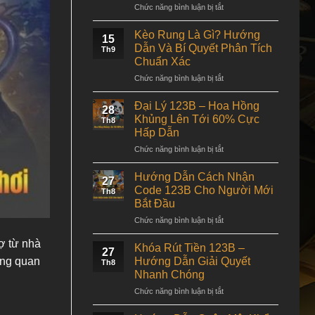
ở
Chức năng bình luận bị tắt
Thưởng
Số
Sicbo
Cực
Miền
là
Đỉnh,
Bắc
Kèo Rung Là Gì? Hướng
15
gì?
Chinh
Chuẩn
Dẫn Và Bí Quyết Phân Tích
Th9
Hướng
Phục
Xác
Chuẩn Xác
dẫn
Đại
ở
Chức năng bình luận bị tắt
chơi
Dương
Kèo
Sicbo
Rung
cơ
Đại Lý 123B – Hoa Hồng
28
Là
bản
Khủng Lên Tới 60% Cực
Th8
Gì?
cho
Hấp Dẫn
Hướng
người
ở
Chức năng bình luận bị tắt
Dẫn
mới
Đại
Và
tại
Lý
Bí
123B
Hướng Dẫn Cách Nhận
27
123B
Quyết
Code 123B Cho Người Mới
Th8
–
Phân
Bắt Đầu
Hoa
Tích
ở
Chức năng bình luận bị tắt
Hồng
Chuẩn
Hướng
Khủng
Xác
ợ từ nhà
Dẫn
Lên
Khóa Rút Tiền 123B –
27
Cách
Tới
Hướng Dẫn Giải Quyết
ổng quan
Th8
Nhận
60%
Nhanh Chóng
Code
Cực
ở
Chức năng bình luận bị tắt
123B
Hấp
Khóa
Cho
Dẫn
Rút
Người