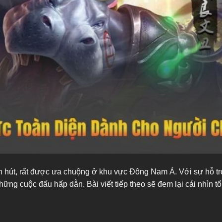
uốn hút, rất được ưa chuộng ở khu vực Đông Nam Á. Với sự hỗ tr
hững cuộc đấu hấp dẫn. Bài viết tiếp theo sẽ đem lại cái nhìn t