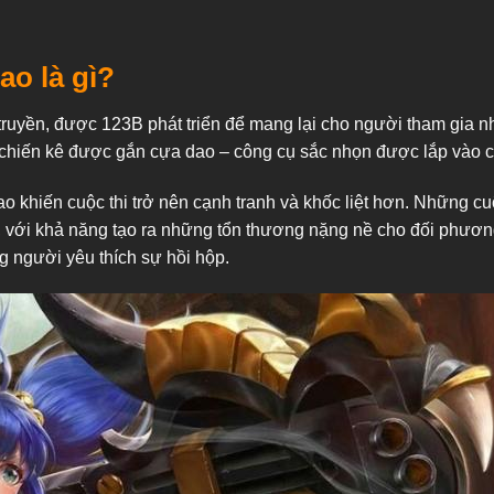
o là gì?
 truyền, được 123B phát triển để mang lại cho người tham gia n
à chiến kê được gắn cựa dao – công cụ sắc nhọn được lắp vào 
ao khiến cuộc thi trở nên cạnh tranh và khốc liệt hơn. Những cu
ết, với khả năng tạo ra những tổn thương nặng nề cho đối phươ
ng người yêu thích sự hồi hộp.