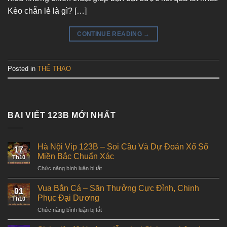
Kèo chẵn lẻ là gì? […]
CONTINUE READING
→
Posted in
THỂ THAO
BAI VIẾT 123B MỚI NHẤT
Hà Nội Vip 123B – Soi Cầu Và Dự Đoán Xổ Số
17
Miền Bắc Chuẩn Xác
Th10
ở
Chức năng bình luận bị tắt
Hà
Nội
Vua Bắn Cá – Săn Thưởng Cực Đỉnh, Chinh
01
Vip
Phục Đại Dương
Th10
123B
ở
Chức năng bình luận bị tắt
–
Vua
Soi
Bắn