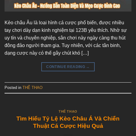
Kèo châu Âu là loại hình cá cược phổ biến, được nhiều
tay chơi dày dạn kinh nghiệm tại 123B yêu thích. Nhờ sự
uy tín và chuyên nghiệp, sân chơi này ngày càng thu hút
đông đảo người tham gia. Tuy nhiên, với các tân binh,
dạng cược này có thể gây chút khó […]
CONTINUE READING
→
Posted in
THỂ THAO
THỂ THAO
Tìm Hiểu Tỷ Lệ Kèo Châu Á Và Chiến
Thuật Cá Cược Hiệu Quả