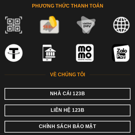
PHƯƠNG THỨC THANH TOÁN
VỀ CHÚNG TÔI
NHÀ CÁI 123B
LIÊN HỆ 123B
CHÍNH SÁCH BẢO MẬT