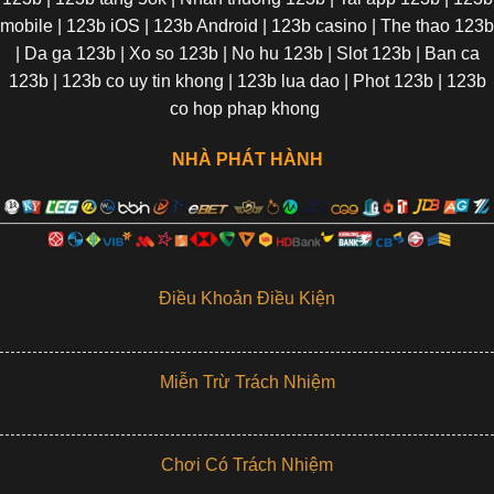
mobile | 123b iOS | 123b Android | 123b casino | The thao 123b
| Da ga 123b | Xo so 123b | No hu 123b | Slot 123b | Ban ca
123b | 123b co uy tin khong | 123b lua dao | Phot 123b | 123b
co hop phap khong
NHÀ PHÁT HÀNH
Điều Khoản Điều Kiện
Miễn Trừ Trách Nhiệm
Chơi Có Trách Nhiệm