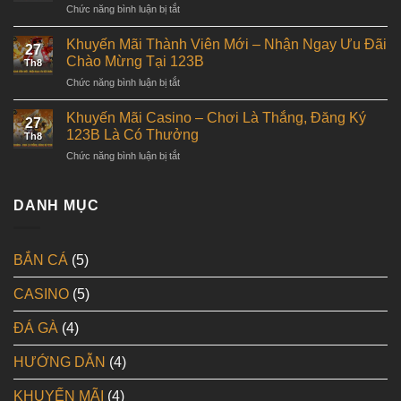
ở
Chức năng bình luận bị tắt
–
Bắt
Hướng
Hướng
Đầu
Dẫn
Dẫn
Khuyến Mãi Thành Viên Mới – Nhận Ngay Ưu Đãi
27
Quên
Giải
Chào Mừng Tại 123B
Th8
Mật
Quyết
ở
Chức năng bình luận bị tắt
Khẩu
Nhanh
Khuyến
123B
Chóng
Mãi
Nhanh
Khuyến Mãi Casino – Chơi Là Thắng, Đăng Ký
27
Thành
Chóng
123B Là Có Thưởng
Th8
Viên
Nhất
ở
Chức năng bình luận bị tắt
Mới
Khuyến
–
Mãi
Nhận
Casino
DANH MỤC
Ngay
–
Ưu
Chơi
Đãi
Là
Chào
BẮN CÁ
(5)
Thắng,
Mừng
Đăng
Tại
CASINO
(5)
Ký
123B
123B
Là
ĐÁ GÀ
(4)
Có
Thưởng
HƯỚNG DẪN
(4)
KHUYẾN MÃI
(4)