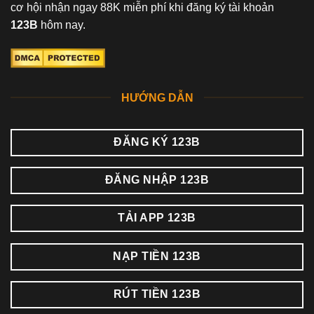
cơ hội nhận ngay 88K miễn phí khi đăng ký tài khoản
123B
hôm nay.
HƯỚNG DẪN
ĐĂNG KÝ 123B
ĐĂNG NHẬP 123B
TẢI APP 123B
NẠP TIỀN 123B
RÚT TIỀN 123B