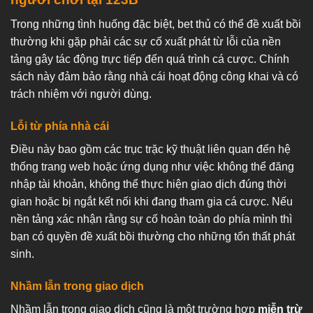
Trong những tình huống đặc biệt, bet thủ có thể đề xuất bồi
thường khi gặp phải các sự cố xuất phát từ lỗi của nền
tảng gây tác động trực tiếp đến quá trình cá cược. Chính
sách này đảm bảo rằng nhà cái hoạt động công khai và có
trách nhiệm với người dùng.
Lỗi từ phía nhà cái
Điều này bao gồm các trục trặc kỹ thuật liên quan đến hệ
thống trang web hoặc ứng dụng như việc không thể đăng
nhập tài khoản, không thể thực hiện giao dịch đúng thời
gian hoặc bị ngắt kết nối khi đang tham gia cá cược. Nếu
nền tảng xác nhận rằng sự cố hoàn toàn do phía mình thì
bạn có quyền đề xuất bồi thường cho những tổn thất phát
sinh.
Nhầm lẫn trong giao dịch
Nhầm lẫn trong giao dịch cũng là một trường hợp
miễn trừ