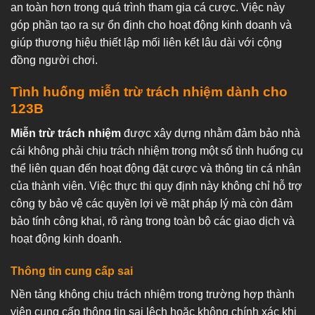
an toàn hơn trong quá trình tham gia cá cược. Việc này
góp phần tạo ra sự ổn định cho hoạt động kinh doanh và
giúp thương hiệu thiết lập mối liên kết lâu dài với cộng
đồng người chơi.
Tình huống miễn trừ trách nhiệm dành cho
123B
Miễn trừ trách nhiệm
được xây dựng nhằm đảm bảo nhà
cái không phải chịu trách nhiệm trong một số tình huống cụ
thể liên quan đến hoạt động đặt cược và thông tin cá nhân
của thành viên. Việc thực thi quy định này không chỉ hỗ trợ
công ty bảo vệ các quyền lợi về mặt pháp lý mà còn đảm
bảo tính công khai, rõ ràng trong toàn bộ các giao dịch và
hoạt động kinh doanh.
Thông tin cung cấp sai
Nền tảng không chịu trách nhiệm trong trường hợp thành
viên cung cấp thông tin sai lệch hoặc không chính xác khi