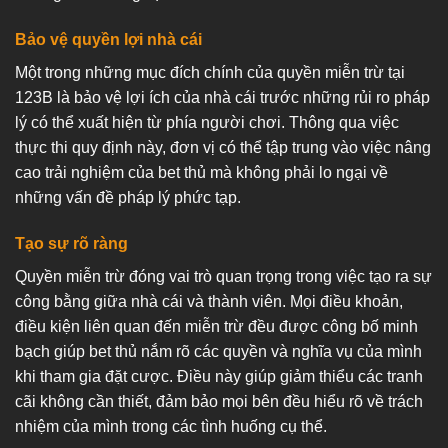
Bảo vệ quyền lợi nhà cái
Một trong những mục đích chính của quyền miễn trừ tại
123B là bảo vệ lợi ích của nhà cái trước những rủi ro pháp
lý có thể xuất hiện từ phía người chơi. Thông qua việc
thực thi quy định này, đơn vị có thể tập trung vào việc nâng
cao trải nghiệm của bet thủ mà không phải lo ngại về
những vấn đề pháp lý phức tạp.
Tạo sự rõ ràng
Quyền miễn trừ đóng vai trò quan trọng trong việc tạo ra sự
công bằng giữa nhà cái và thành viên. Mọi điều khoản,
điều kiện liên quan đến miễn trừ đều được công bố minh
bạch giúp bet thủ nắm rõ các quyền và nghĩa vụ của mình
khi tham gia đặt cược. Điều này giúp giảm thiểu các tranh
cãi không cần thiết, đảm bảo mọi bên đều hiểu rõ về trách
nhiệm của mình trong các tình huống cụ thể.