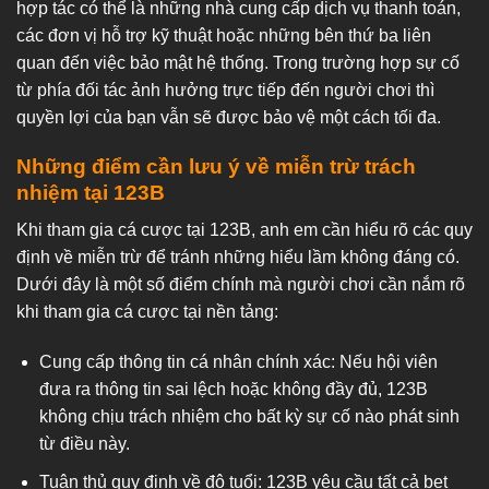
hợp tác có thể là những nhà cung cấp dịch vụ thanh toán,
các đơn vị hỗ trợ kỹ thuật hoặc những bên thứ ba liên
quan đến việc bảo mật hệ thống. Trong trường hợp sự cố
từ phía đối tác ảnh hưởng trực tiếp đến người chơi thì
quyền lợi của bạn vẫn sẽ được bảo vệ một cách tối đa.
Những điểm cần lưu ý về miễn trừ trách
nhiệm tại 123B
Khi tham gia cá cược tại 123B, anh em cần hiểu rõ các quy
định về miễn trừ để tránh những hiểu lầm không đáng có.
Dưới đây là một số điểm chính mà người chơi cần nắm rõ
khi tham gia cá cược tại nền tảng:
Cung cấp thông tin cá nhân chính xác: Nếu hội viên
đưa ra thông tin sai lệch hoặc không đầy đủ, 123B
không chịu trách nhiệm cho bất kỳ sự cố nào phát sinh
từ điều này.
Tuân thủ quy định về độ tuổi: 123B yêu cầu tất cả bet