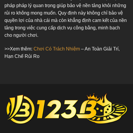
pháp pháp lý quan trọng giúp bảo vệ nền tảng khỏi những
rủi ro không mong muốn. Quy định này không chỉ bảo vệ
quyền lợi của nhà cái mà còn khẳng định cam kết của nền
tảng trong việc cung cấp dịch vụ công bằng, minh bạch
cho người chơi.
>>Xem thêm:
Chơi Có Trách Nhiệm
– An Toàn Giải Trí,
Hạn Chế Rủi Ro