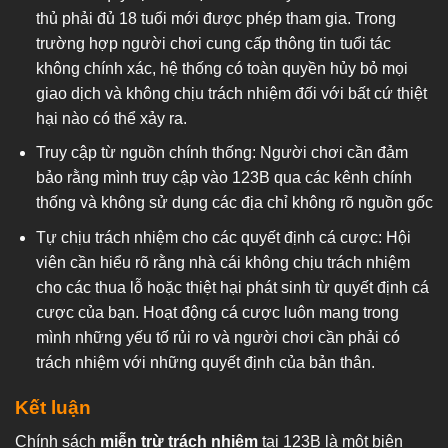
thủ phải đủ 18 tuổi mới được phép tham gia. Trong
trường hợp người chơi cung cấp thông tin tuổi tác
không chính xác, hệ thống có toàn quyền hủy bỏ mọi
giao dịch và không chịu trách nhiệm đối với bất cứ thiệt
hại nào có thể xảy ra.
Truy cập từ nguồn chính thống: Người chơi cần đảm
bảo rằng mình truy cập vào 123B qua các kênh chính
thống và không sử dụng các địa chỉ không rõ nguồn gốc
Tự chịu trách nhiệm cho các quyết định cá cược: Hội
viên cần hiểu rõ rằng nhà cái không chịu trách nhiệm
cho các thua lỗ hoặc thiệt hại phát sinh từ quyết định cá
cược của bạn. Hoạt động cá cược luôn mang trong
mình những yếu tố rủi ro và người chơi cần phải có
trách nhiệm với những quyết định của bản thân.
Kết luận
Chính sách
miễn trừ trách nhiệm
tại 123B là một biện