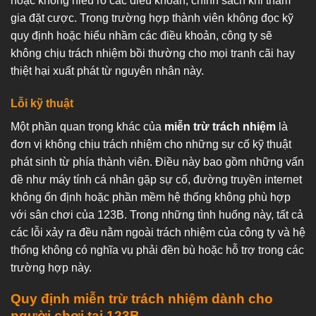
hoặc không hiểu rõ các điều khoản, chính sách khi tham
gia đặt cược. Trong trường hợp thành viên không đọc kỹ
quy định hoặc hiểu nhầm các điều khoản, công ty sẽ
không chịu trách nhiệm bồi thường cho mọi tranh cãi hay
thiệt hại xuất phát từ nguyên nhân này.
Lỗi kỹ thuật
Một phần quan trọng khác của
miễn trừ trách nhiệm
là
đơn vị không chịu trách nhiệm cho những sự cố kỹ thuật
phát sinh từ phía thành viên. Điều này bao gồm những vấn
đề như máy tính cá nhân gặp sự cố, đường truyền internet
không ổn định hoặc phần mềm hệ thống không phù hợp
với sân chơi của 123B. Trong những tình huống này, tất cả
các lỗi xảy ra đều nằm ngoài trách nhiệm của công ty và hệ
thống không có nghĩa vụ phải đền bù hoặc hỗ trợ trong các
trường hợp này.
Quy định miễn trừ trách nhiệm dành cho
người chơi tại 123B