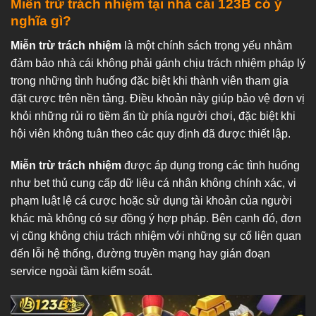
Miễn trừ trách nhiệm tại nhà cái 123B có ý
nghĩa gì?
Miễn trừ trách nhiệm
là một chính sách trọng yếu nhằm
đảm bảo nhà cái không phải gánh chịu trách nhiệm pháp lý
trong những tình huống đặc biệt khi thành viên tham gia
đặt cược trên nền tảng. Điều khoản này giúp bảo vệ đơn vị
khỏi những rủi ro tiềm ẩn từ phía người chơi, đặc biệt khi
hội viên không tuân theo các quy định đã được thiết lập.
Miễn trừ trách nhiệm
được áp dụng trong các tình huống
như bet thủ cung cấp dữ liệu cá nhân không chính xác, vi
phạm luật lệ cá cược hoặc sử dụng tài khoản của người
khác mà không có sự đồng ý hợp pháp. Bên cạnh đó, đơn
vị cũng không chịu trách nhiệm với những sự cố liên quan
đến lỗi hệ thống, đường truyền mạng hay gián đoạn
service ngoài tầm kiểm soát.