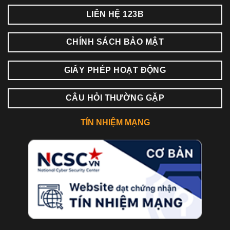
LIÊN HỆ 123B
CHÍNH SÁCH BẢO MẬT
GIẤY PHÉP HOẠT ĐỘNG
CÂU HỎI THƯỜNG GẶP
TÍN NHIỆM MẠNG