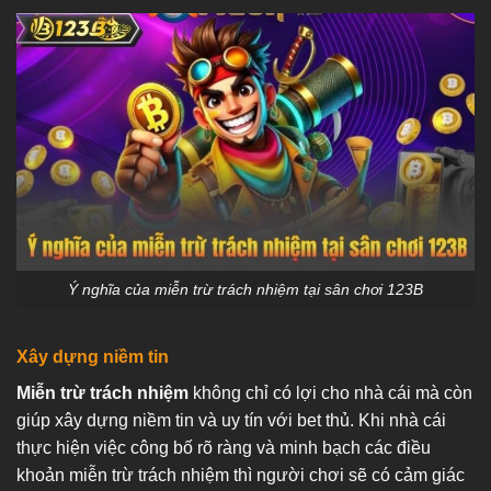
Ý nghĩa của miễn trừ trách nhiệm tại sân chơi 123B
Xây dựng niềm tin
Miễn trừ trách nhiệm
không chỉ có lợi cho nhà cái mà còn
giúp xây dựng niềm tin và uy tín với bet thủ. Khi nhà cái
thực hiện việc công bố rõ ràng và minh bạch các điều
khoản miễn trừ trách nhiệm thì người chơi sẽ có cảm giác