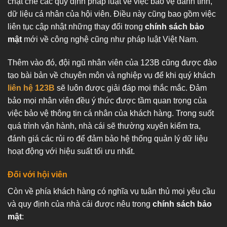
chặt chẽ các quy định pháp luật về việc bảo vệ danh tính,
dữ liệu cá nhân của hội viên. Điều này cũng bao gồm việc
liên tục cập nhật những thay đổi trong
chính sách bảo
mật
mới về công nghệ cũng như pháp luật Việt Nam.
Thêm vào đó, đội ngũ nhân viên của 123B cũng được đào
tạo bài bản về chuyên môn và nghiệp vụ để khi quý khách
liên hệ 123B
sẽ luôn được giải đáp mọi thắc mắc. Đảm
bảo mọi nhân viên đều ý thức được tầm quan trọng của
việc bảo vệ thông tin cá nhân của khách hàng. Trong suốt
quá trình vận hành, nhà cái sẽ thường xuyên kiểm tra,
đánh giá các rủi ro để đảm bảo hệ thống quản lý dữ liệu
hoạt động với hiệu suất tối ưu nhất.
Đối với hội viên
Còn về phía khách hàng có nghĩa vụ tuân thủ mọi yêu cầu
và quy định của nhà cái được nêu trong
chính sách bảo
mật
: