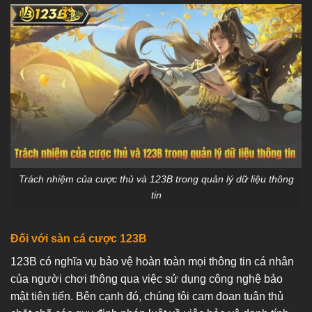
Trách nhiệm của cược thủ và 123B trong quản lý dữ liệu thông
tin
Đối với sàn cá cược 123B
123B có nghĩa vụ bảo vệ hoàn toàn mọi thông tin cá nhân
của người chơi thông qua việc sử dụng công nghệ bảo
mật tiên tiến. Bên cạnh đó, chúng tôi cam đoan tuân thủ