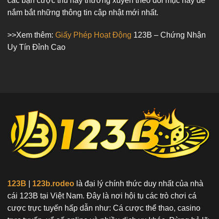
các bạn cược thủ hãy thường xuyên theo dõi mục này để
nắm bắt những thông tin cập nhật mới nhất.
>>Xem thêm:
Giấy Phép Hoạt Động
123B – Chứng Nhận
Uy Tín Đỉnh Cao
123B
|
123b.rodeo
là đại lý chính thức duy nhất của nhà
cái 123B tại Việt Nam. Đây là nơi hội tụ các trò chơi cá
cược trực tuyến hấp dẫn như: Cá cược thể thao, casino