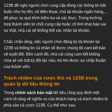
123B đề nghị người chơi cung cấp đúng các thông tin bắt
buộc như họ tên, số điện thoại, chủ tài khoản ngân hàng,…
để phục vụ quá trình kiểm tra và xác thực. Trong trường
hợp thành viên từ chối cung cấp hoặc cố tình khai báo sai
sự thật, nhà cái sẽ không thể xác nhận tài khoản.
Chắc chắn rằng, việc người chơi đăng ký tài khoản tại
123B và thông tin cá nhân sẽ được chúng tôi cam kết bảo
vệ tuyệt đối. Bên cạnh đó, nhà cái cũng cam kết không
chia sẻ với bất kỳ đối tác nào, trừ khi được sự chấp thuận
của thành viên.
Trách nhiệm của cược thủ và 123B trong
quản lý dữ liệu thông tin
Trong
chính sách bảo mật
dữ liệu cũng quy định một
cách rõ ràng về nghĩa vụ của khách hàng và trách nhiệm từ
phía sàn cá cược 123B. Cụ thể như sau: