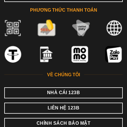
PHƯƠNG THỨC THANH TOÁN
VỀ CHÚNG TÔI
NHÀ CÁI 123B
LIÊN HỆ 123B
CHÍNH SÁCH BẢO MẬT