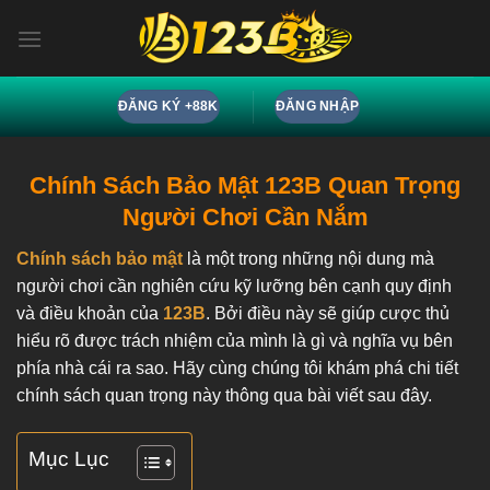
Skip
to
content
ĐĂNG KÝ +88K
ĐĂNG NHẬP
Chính Sách Bảo Mật 123B Quan Trọng
Người Chơi Cần Nắm
Chính sách bảo mật
là một trong những nội dung mà
người chơi cần nghiên cứu kỹ lưỡng bên cạnh quy định
và điều khoản của
123B
. Bởi điều này sẽ giúp cược thủ
hiểu rõ được trách nhiệm của mình là gì và nghĩa vụ bên
phía nhà cái ra sao. Hãy cùng chúng tôi khám phá chi tiết
chính sách quan trọng này thông qua bài viết sau đây.
Mục Lục