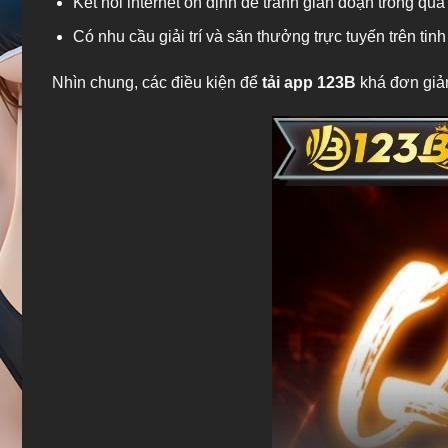
Kết nối internet ổn định để tránh gián đoạn trong quá 
Có nhu cầu giải trí và săn thưởng trực tuyến trên t
Nhìn chung, các điều kiện để
tải app 123B
khá đơn giản