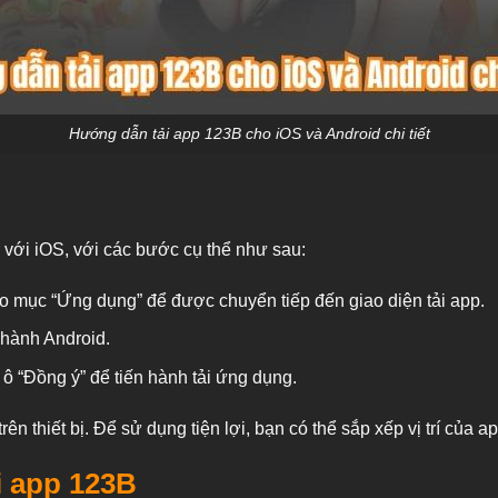
Hướng dẫn tải app 123B cho iOS và Android chi tiết
 với iOS, với các bước cụ thể như sau:
ào mục “Ứng dụng” để được chuyển tiếp đến giao diện tải app.
 hành Android.
ô “Đồng ý” để tiến hành tải ứng dụng.
ên thiết bị. Để sử dụng tiện lợi, bạn có thể sắp xếp vị trí của 
i app 123B