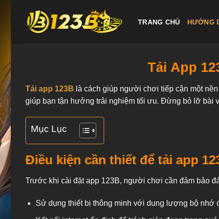
Skip
to
TRANG CHỦ
HƯỚNG 
content
Tải App 1
Tải app 123B
là cách giúp người chơi tiếp cận một nền t
giúp bạn tận hưởng trải nghiệm tối ưu. Đừng bỏ lỡ bài 
Mục Lục
Điều kiện cần thiết để tải app 1
Trước khi cài đặt app 123B, người chơi cần đảm bảo đ
Sử dụng thiết bị thông minh với dung lượng bộ nhớ 