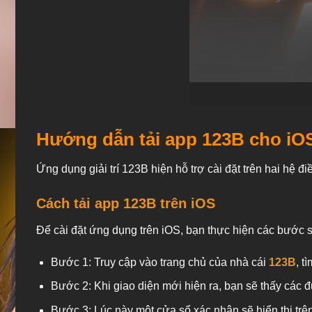
Hướng dẫn tải app 123B cho iOS 
Ứng dụng giải trí 123B hiện hỗ trợ cài đặt trên hai hệ 
Cách tải app 123B trên iOS
Để cài đặt ứng dụng trên iOS, bạn thực hiện các bước 
Bước 1: Truy cập vào trang chủ của nhà cái
123B
, t
Bước 2: Khi giao diện mới hiện ra, bạn sẽ thấy các đ
Bước 3: Lúc này một cửa sổ xác nhận sẽ hiển thị trê