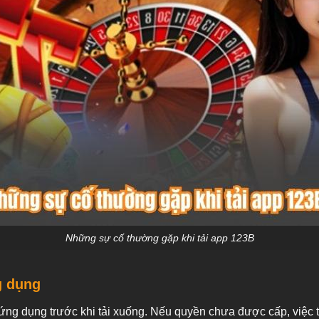
Những sự cố thường gặp khi tải app 123B
g dụng
ứng dụng trước khi tải xuống. Nếu quyền chưa được cấp, việc tả