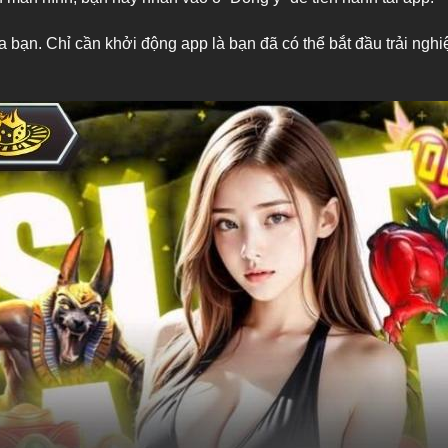
a bạn. Chỉ cần khởi động app là bạn đã có thể bắt đầu trải nghi