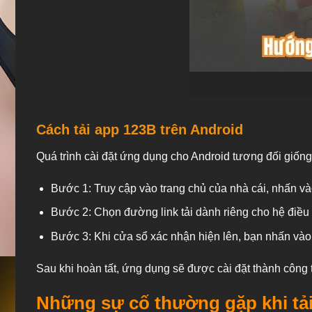
Cách tải app 123B trên Android
Quá trình cài đặt ứng dụng cho Android tương đối giống
Bước 1: Truy cập vào trang chủ của nhà cái, nhấn v
Bước 2: Chọn đường link tải dành riêng cho hệ điều
Bước 3: Khi cửa sổ xác nhận hiện lên, bạn nhấn vào 
Sau khi hoàn tất, ứng dụng sẽ được cài đặt thành công tr
Những sự cố thường gặp khi tả