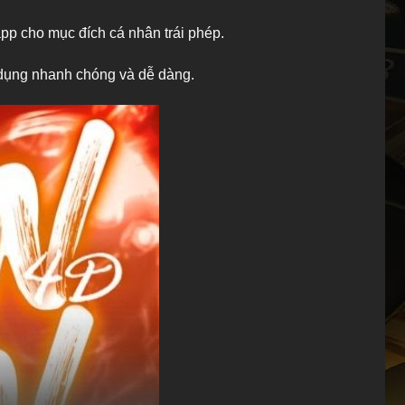
app cho mục đích cá nhân trái phép.
 dụng nhanh chóng và dễ dàng.