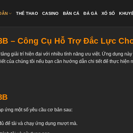
DẪN
THỂ THAO
CASINO
BẮN CÁ
ĐÁ GÀ
XỔ SỐ
KHUYẾ
23B – Công Cụ Hỗ Trợ Đắc Lực Ch
ảng giải trí hiện đại với nhiều tính năng ưu việt. Ứng dụng này
viết của chúng tôi nếu bạn cần hướng dẫn chi tiết để thực hiện
23B
áp ứng một số yêu cầu cơ bản sau:
đủ để tải và chạy ứng dụng mượt mà.