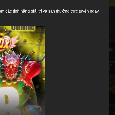
ệm các tính năng giải trí và săn thưởng trực tuyến ngay